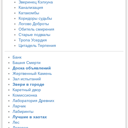
Зверинец Кэлхуна
Канализация
Катакомбы
Коридоры судьбы
Логово Доброты
Обитель смирения
Старые подвалы
Тропа Усердия
Цитадель Терпения
Банк
Башня Смерти
Доска объявлений
Жертвенный Камень
Зал испытаний
Звери в городе
Каретный двор
Комиссионка
Лаборатория Древних
Ларчик
Лабиринты
Лучшие в хаотах
Лес
Лотерея