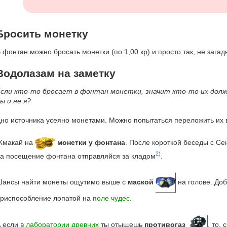
Бросить монетку
 фонтан можно бросать монетки (по 1,00 кр) и просто так, не зага
Водолазам на заметку
сли кто-то бросает в фонтан монетки, значит кто-то их дол
ы и не я?
но источника усеяно монетами. Можно попытаться переложить их в
Жмакай на
монетки у фонтана
. После короткой беседы с С
2)
а посещение фонтана отправляйся за кладом
.
ансы найти монеты ощутимо выше с
маской
на голове. Доб
риспособление лопатой на
поле чудес
.
 если в
лаборатории древних
ты отыщешь
противогаз
, то,