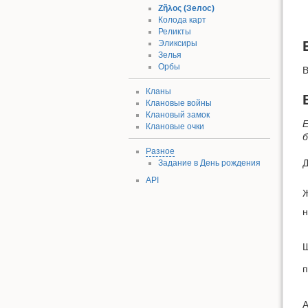
Ζῆλος (Зелос)
Колода карт
Реликты
Эликсиры
Зелья
Орбы
В
Кланы
Клановые войны
Клановый замок
Е
Клановые очки
б
Разное
Д
Задание в День рождения
API
н
Ш
п
А