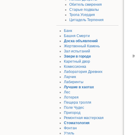
Обитель смирения
Старые подвалы
Тропа Усердия
Цитадель Терпения
Банк
Башня Смерти
Доска объявлений
Жертвенный Камень
Зал испытаний
Н
Звери в городе
Каретный двор
Комиссионка
Лаборатория Древних
Ларчик
Лабиринты
Лучшие в хаотах
Лес
Лотерея
Пещера тролля
Поле Чудес
Пригород
Ремонтная мастерская
Стоматология
Фонтан
Утиль