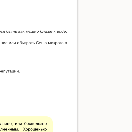
Наверх
ся быть как можно ближе к воде.
ание или обыграть Сеню мокрого в
Ссылки сюда
репутации.
История страницы
лнено, или бесполезно
олненным. Хорошенько