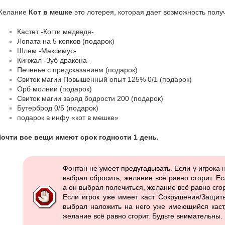
Желание
Кот в мешке
это лотерея, которая дает возможность полу
Кастет -Когти медведя-
Лопата на 5 копков (подарок)
Шлем -Максимус-
Кинжал -Зуб дракона-
Печенье с предсказанием (подарок)
Свиток магии Повышенный опыт 125% 0/1 (подарок)
Орб молнии (подарок)
Свиток магии заряд бодрости 200 (подарок)
Бутерброд 0/5 (подарок)
подарок в инфу «кот в мешке»
очти все вещи имеют срок годности 1 день.
Фонтан не умеет предугадывать. Если у игрока 
выбрал сбросить, желание всё равно сгорит. Ес
а он выбрал полечиться, желание всё равно сгор
Если игрок уже имеет каст Сокрушения/Защит
выбрал наложить на него уже имеющийся каст,
желание всё равно сгорит. Будьте внимательны.