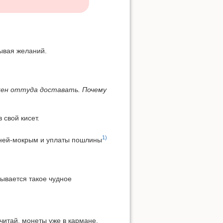
дывая желаний.
жен оттуда доставать. Почему
 свой кисет.
1)
еней-мокрым и уплаты пошлины
ывается такое чудное
 считай, монеты уже в кармане.