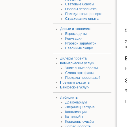
Статовые бонусы
Образы персонажа
Паладинская проверка
Страхование опыта
Деньги и экономика
В
Еврокредиты
Репутация
У
Игровой заработок
н
Сезонные скидки
Дилеры проекта
Коммерческие услуги
Уникальные образы
Н
Смена артефакта
Продажа персонажей
Премиум аккаунты
Банковские услуги
Ф
Лабиринты
П
Драконариум
Зверинец Кэлхуна
Канализация
Катакомбы
Коридоры судьбы
Логово Доброты